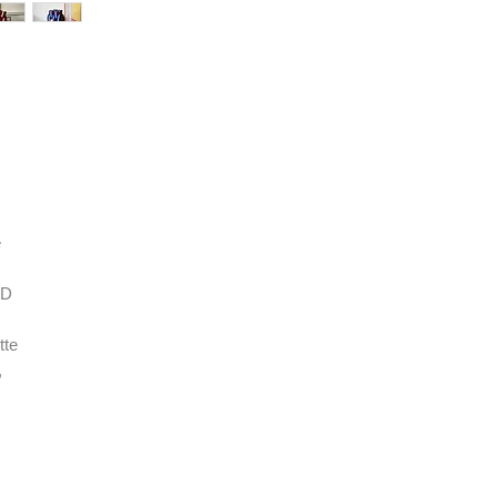
e
3D
tte
,