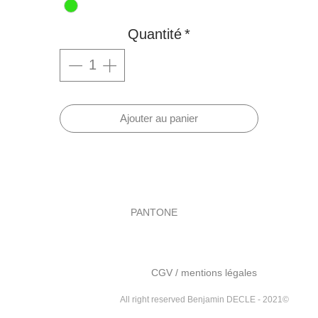
Quantité
*
Ajouter au panier
PANTONE
utes mes couleurs sont selectionnées sur le nuancier Panto
CGV
/
mentions légales
All right reserved Benjamin DECLE - 2021©