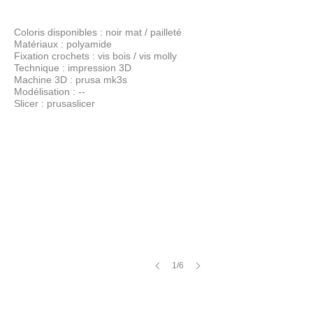
Coloris disponibles : noir mat / pailleté
Matériaux : polyamide
Fixation crochets : vis bois / vis molly
Technique : impression 3D
Machine 3D : prusa mk3s
Modélisation : --
Slicer : prusaslicer
1/6